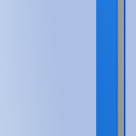
창업의 정석 21화
작성
2026.07.14
수정
2026.07.14
창업의 정석
상가 인테리어, 이거 모르고 하면 안됩니다
창업의 정석 20화
작성
2026.07.13
수정
2026.07.13
창업의 정석
외국인 유학생 채용 절차, 한 번에 정리해드립니다
창업의 정석 19화
작성
2026.07.10
수정
2026.07.10
창업의 정석