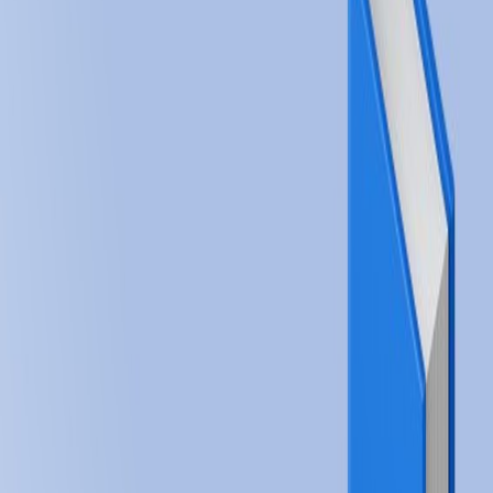
작성
2026.07.24
수정
2026.07.24
창업의 정석
점포 매매 창업을 준비한다면, 이것부터 확인하세요
창업의 정석 26화
작성
2026.07.23
수정
2026.07.23
창업의 정석
업소용 제빙기 청소 방법, 한 번에 정리해드립니다
창업의 정석 25화
작성
2026.07.22
수정
2026.07.22
창업의 정석
상권분석시스템 활용할 때, 이 지표들을 봐야 합니다