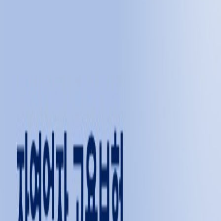
홈
판매하기
채팅
마이
창업의 정석
창업이 처음이어도, 운영이 막막해도
창업에 대한 궁금증은 소상공간에서 해결하세요!
창업 준비, 주방기기, 운영 노하우, 매장 정리까지
사장님의 고민을 덜어주는 실전 가이드.