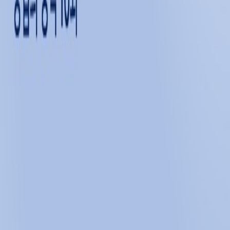
식당 원산지 표기 방법, 한 번에 정리해드립니다
창업의 정석 35화
작성
2026.08.07
수정
2026.08.07
창업의 정석
매장 CCTV 설치하기 전, 필수 확인 체크리스트
창업의 정석 34화
작성
2026.08.06
수정
2026.08.06
창업의 정석
부가세 매입세액 공제, 증빙부터 챙겨야 합니다
창업의 정석 33화
작성
2026.08.05
수정
2026.08.05